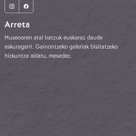
Instagram
Facebook
Arreta
Museoaren atal batzuk euskaraz daude
eskuragarri. Gainontzeko galeriak bisitatzeko
hizkuntza aldatu, mesedez.