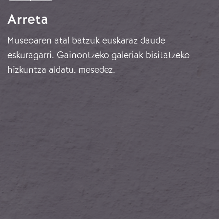
Arreta
Museoaren atal batzuk euskaraz daude
eskuragarri. Gainontzeko galeriak bisitatzeko
hizkuntza aldatu, mesedez.