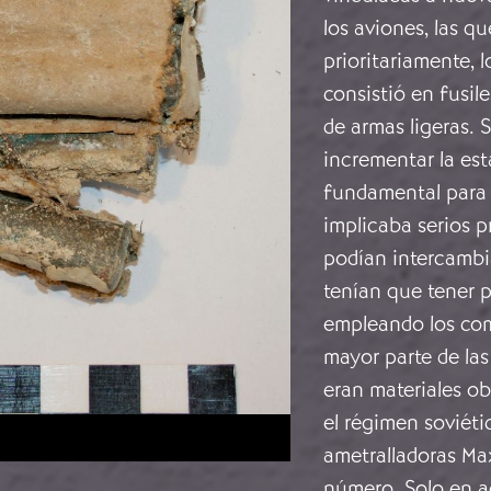
los aviones, las q
prioritariamente, 
consistió en fusil
de armas ligeras. 
incrementar la es
fundamental para l
implicaba serios 
podían intercambi
tenían que tener 
empleando los comb
mayor parte de las
eran materiales ob
el régimen soviéti
ametralladoras Ma
número. Solo en a