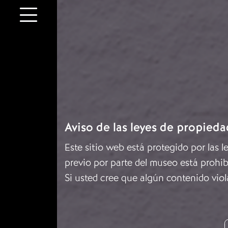
Aviso de las leyes de propieda
Este sitio web está protegido por las 
previo por parte del museo está prohib
Si usted cree que algún contenido viol