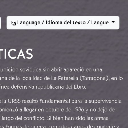
Language / Idioma del texto / Langue
TICAS
unición soviética sin abrir apareció en una
ana de la localidad de La Fatarella (Tarragona), en lo
línea defensiva republicana del Ebro.
e la URSS resultó fundamental para la supervivencia
Comenzó a llegar en octubre de 1936 y no dejó de
 largo del conflicto. Si bien han sido las armas
as formas de guerra, como los carros de combate y