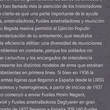
ue han llamado más la atención de los historiadores
lo cierto es que una parte importante de la ayuda
es, ametralladoras, fusiles ametralladores y munición
Su llegada masiva permitió al Ejército Popular
tandarización de su armamento, que resultaba
a eficiencia militar: una diversidad de municiones
problemas en combate, porque los soldados no
ar cartuchos y los encargados de intendencia
presente los distintos modelos de arma que estaban
atientes en primera línea. Si bien en 1936 la
 armas ligeras que llegaron a España desde la URSS
soletos y heterogéneos, a partir de inicios de 1937
co comenzó a enviar fusiles Mosin Nagant,
xim y fusiles ametralladores Degtyarev en gran
gosto de 1937 llegaron a España 209.160 fusiles