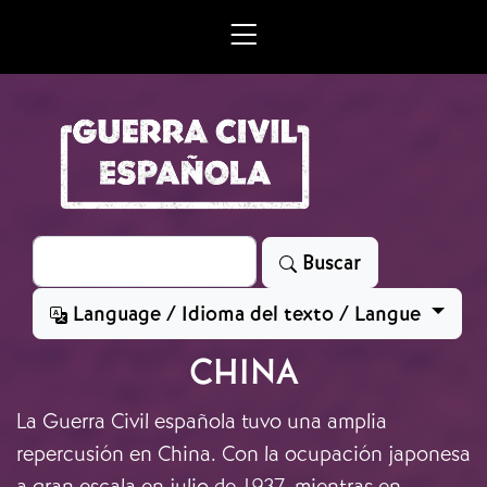
Skip to main content
Search
Buscar
Language / Idioma del texto / Langue
CHINA
La Guerra Civil española tuvo una amplia
repercusión en China. Con la ocupación japonesa
a gran escala en julio de 1937, mientras en