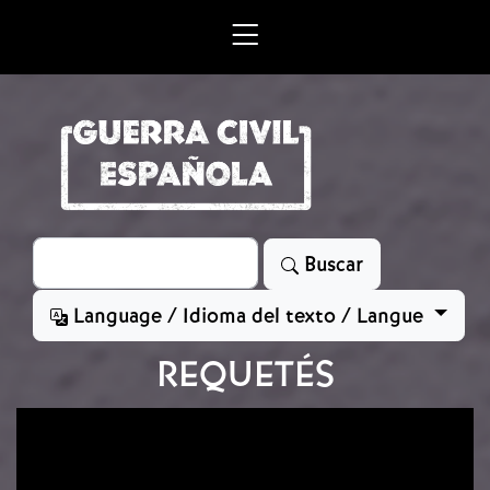
Skip to main content
Search
Buscar
Language / Idioma del texto / Langue
REQUETÉS
Image