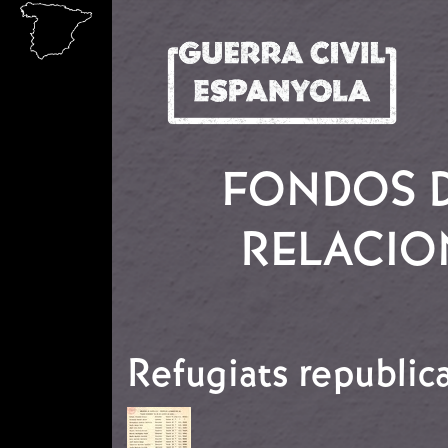
Vés al contingut
FONDOS D
RELACION
Refugiats republica
Imatge