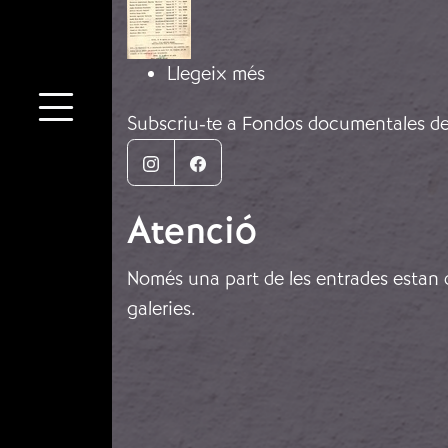
sobre Refugiats republ
Llegeix més
Subscriu-te a Fondos documentales del 
Instagram
Facebook
Atenció
Només una part de les entrades estan di
galeries.