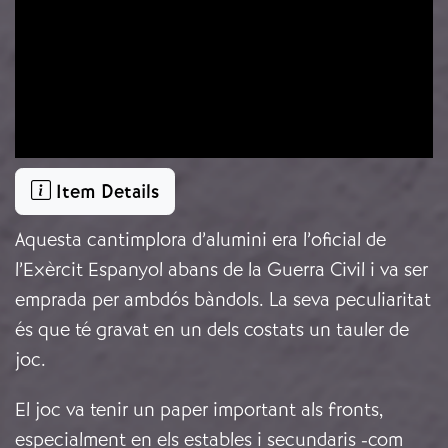
Item Details
Aquesta cantimplora d’alumini era l’oficial de
l’Exèrcit Espanyol abans de la Guerra Civil i va ser
emprada per ambdós bàndols. La seva peculiaritat
és que té gravat en un dels costats un tauler de
joc.
El joc va tenir un paper important als fronts,
especialment en els estables i secundaris -com