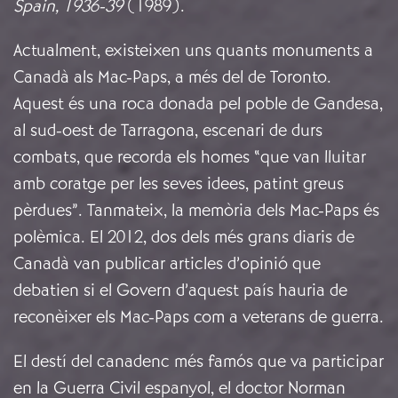
Spain, 1936-39
(1989).
Actualment, existeixen uns quants monuments a
Canadà als Mac-Paps, a més del de Toronto.
Aquest és una roca donada pel poble de Gandesa,
al sud-oest de Tarragona, escenari de durs
combats, que recorda els homes “que van lluitar
amb coratge per les seves idees, patint greus
pèrdues”. Tanmateix, la memòria dels Mac-Paps és
polèmica. El 2012, dos dels més grans diaris de
Canadà van publicar articles d’opinió que
debatien si el Govern d’aquest país hauria de
reconèixer els Mac-Paps com a veterans de guerra.
El destí del canadenc més famós que va participar
en la Guerra Civil espanyol, el doctor Norman