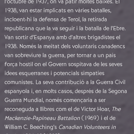
l’octubre de 1937, on va patir moltes baixes. El
1938, van estar implicats en vàries batalles,
incloent-hi la defensa de Terol, la retirada
republicana que la va seguir i la batalla de l’Ebre.
Van sortir d’Espanya amb d’altres brigadistes el
1938. Només la meitat dels voluntaris canadencs
van sobreviure la guerra, per tornar a un país
força hostil on el Govern sospitava de les seves
idees esquerranes i potencials simpaties
comunistes. La seva contribució a la Guerra Civil
espanyola i, en molts casos, després de la Segona
Guerra Mundial, només començaria a ser
reconeguda a llibres com el de Victor Hoar,
The
Mackenzie-Papineau Battalion
(1969) i el de
William C. Beeching’s
Canadian Volunteers in