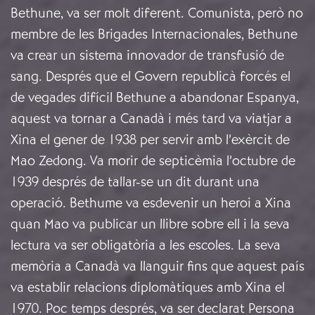
Bethune, va ser molt diferent. Comunista, però no
membre de les Brigades Internacionales, Bethune
va crear un sistema innovador de transfusió de
sang. Després que el Govern republicà forcés el
de vegades difícil Bethune a abandonar Espanya,
aquest va tornar a Canadà i més tard va viatjar a
Xina el gener de 1938 per servir amb l’exèrcit de
Mao Zedong. Va morir de septicèmia l’octubre de
1939 després de tallar-se un dit durant una
operació. Bethume va esdevenir un heroi a Xina
quan Mao va publicar un llibre sobre ell i la seva
lectura va ser obligatòria a les escoles. La seva
memòria a Canadà va llanguir fins que aquest país
va establir relacions diplomàtiques amb Xina el
1970. Poc temps després, va ser declarat Persona