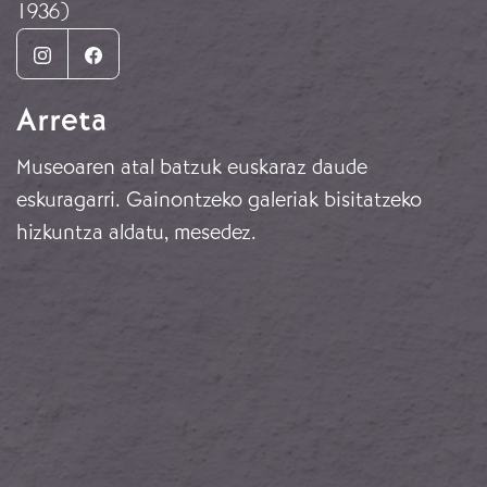
1936)
Instagram
Facebook
Arreta
Museoaren atal batzuk euskaraz daude
eskuragarri. Gainontzeko galeriak bisitatzeko
hizkuntza aldatu, mesedez.