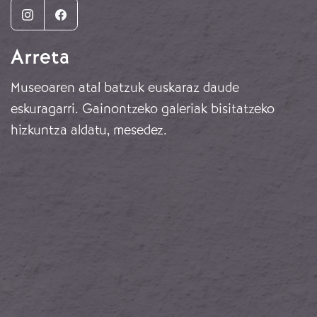
Instagram
Facebook
Arreta
Museoaren atal batzuk euskaraz daude
eskuragarri. Gainontzeko galeriak bisitatzeko
hizkuntza aldatu, mesedez.