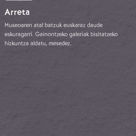
Arreta
Museoaren atal batzuk euskaraz daude
eskuragarri. Gainontzeko galeriak bisitatzeko
hizkuntza aldatu, mesedez.