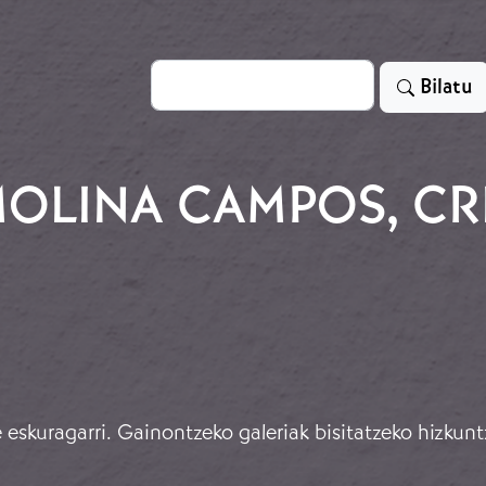
Bilatu
Bilatu
OLINA CAMPOS, CR
eskuragarri. Gainontzeko galeriak bisitatzeko hizkunt