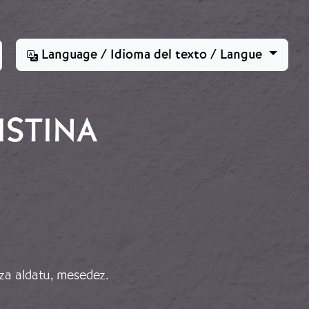
Language / Idioma del texto / Langue
ISTINA
za aldatu, mesedez.