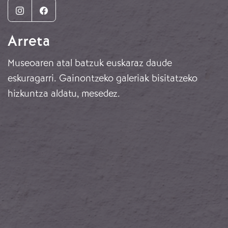
Instagram
Facebook
Arreta
Museoaren atal batzuk euskaraz daude
eskuragarri. Gainontzeko galeriak bisitatzeko
hizkuntza aldatu, mesedez.