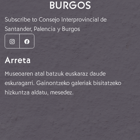
BURGOS
Subscribe to Consejo Interprovincial de
Santander, Palencia y Burgos
Instagram
Facebook
Arreta
Museoaren atal batzuk euskaraz daude
eskuragarri. Gainontzeko galeriak bisitatzeko
hizkuntza aldatu, mesedez.