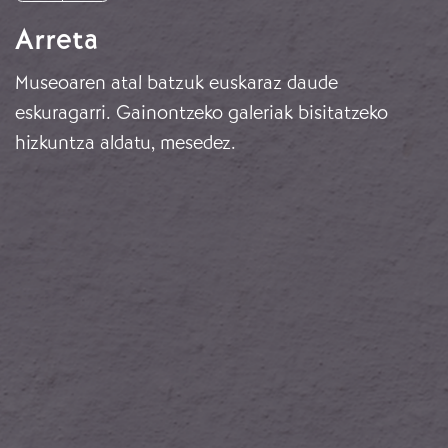
Arreta
Museoaren atal batzuk euskaraz daude
eskuragarri. Gainontzeko galeriak bisitatzeko
hizkuntza aldatu, mesedez.