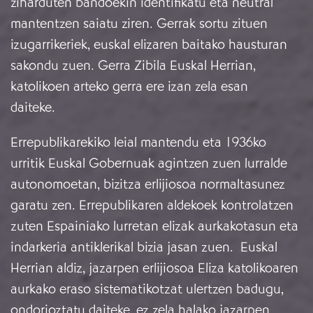
ziharduten bandoekin identifikatu eta neutral
mantentzen saiatu ziren. Gerrak sortu zituen
izugarrikeriek, euskal elizaren baitako hausturan
sakondu zuen. Gerra Zibila Euskal Herrian,
katolikoen arteko gerra ere izan zela esan
daiteke.
Errepublikarekiko leial mantendu eta 1936ko
urritik Euskal Gobernuak agintzen zuen lurralde
autonomoetan, bizitza erlijiosoa normaltasunez
garatu zen. Errepublikaren aldekoek kontrolatzen
zuten Espainiako lurretan elizak aurkakotasun eta
indarkeria antiklerikal bizia jasan zuen. Euskal
Herrian aldiz, jazarpen erlijiosoa Eliza katolikoaren
aurkako eraso sistematikotzat ulertzen badugu,
ondorioztatu daiteke, ez zela halako jazarpen