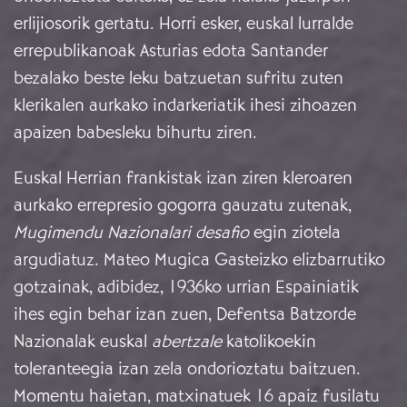
erlijiosorik gertatu. Horri esker, euskal lurralde
errepublikanoak Asturias edota Santander
bezalako beste leku batzuetan sufritu zuten
klerikalen aurkako indarkeriatik ihesi zihoazen
apaizen babesleku bihurtu ziren.
Euskal Herrian frankistak izan ziren kleroaren
aurkako errepresio gogorra gauzatu zutenak,
Mugimendu Nazionalari
desafio
egin ziotela
argudiatuz. Mateo Mugica Gasteizko elizbarrutiko
gotzainak, adibidez, 1936ko urrian Espainiatik
ihes egin behar izan zuen, Defentsa Batzorde
Nazionalak euskal
abertzale
katolikoekin
toleranteegia izan zela ondorioztatu baitzuen.
Momentu haietan, matxinatuek 16 apaiz fusilatu