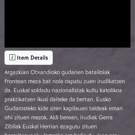
Item Details
Argazkian Otxandioko gudarien batailoiak
frontean meza bat nola ospatu zuen irudikatzen
da. Euskal soldadu nazionalistak kultu katolikoa
praktikatzen ikusi daiteke da bertan. Eusko
Gudarosteko kide ziren kapilauen taldeak eman
ohi zituen mezok. Aldi berean, irudiak Gerra
Zibilak Euskal Herrian ezagutu zituen