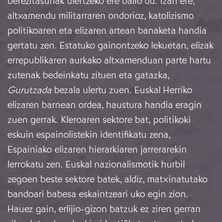
berezitasunak ulertzeko ere balio du. Izan ere,
altxamendu militarraren ondorioz, katolizismo
politikoaren eta elizaren artean banaketa handia
gertatu zen. Estatuko gainontzeko lekuetan, elizak
errepublikaren aurkako altxamenduan parte hartu
zutenak bedeinkatu zituen eta gatazka,
Gurutzada
bezala ulertu zuen. Euskal Herriko
elizaren barnean ordea, haustura handia eragin
zuen gerrak. Kleroaren sektore bat, politikoki
eskuin espainolistekin identifikatu zena,
Espainiako elizaren hierarkiaren jarrerarekin
lerrokatu zen. Euskal nazionalismotik hurbil
zegoen beste sektore batek, aldiz, matxinatutako
bandoari babesa eskaintzeari uko egin zion.
Hauez gain, erlijio-gizon batzuk ez ziren gerran