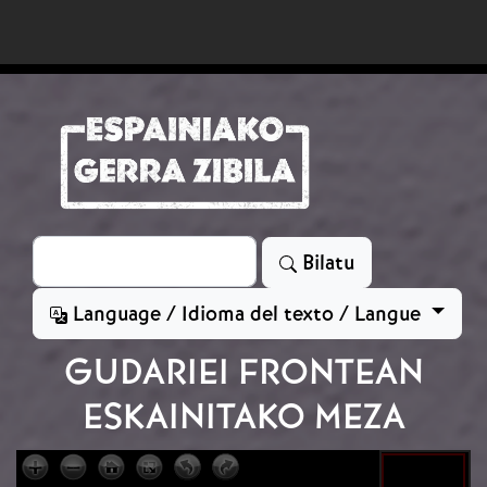
Skip to main content
Bilatu
Bilatu
Language / Idioma del texto / Langue
GUDARIEI FRONTEAN
ESKAINITAKO MEZA
Irudia