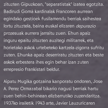
zituzten Gipuzkoan, "separatistak" izatea egotzita.
Badirudi Gomá kardinalak Francoren aurrean
egindako gestioek fusilamendu berriak saihestea
lortu zituztela, baina euskal elizaren
depurazio
prozesuak aurrera jarraitu zuen. Ehun apaiz
inguru epaitu zituzten auzitegi militarrek, eta
horietako askok urtebeteko kartzela-zigorra sufritu
zuten. Ehunka apaiz deserriratu zituzten eta beste
askok erbestera ihes egin behar izan zuten
errepresio frankistari beldur.
Aipatu Mugika gotzaina kanporatu ondoren, Jose
A. Perez Ormazabal bikario nagusi berriak hartu
zuen behin-behinean elizbarrutiko zuzendaritza.
1937ko irailetik 1943 arte, Javier Lauzuricaren