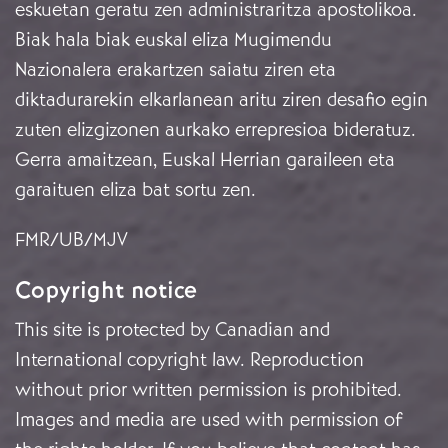
eskuetan geratu zen administraritza apostolikoa.
Biak hala biak euskal eliza Mugimendu
Nazionalera erakartzen saiatu ziren eta
diktadurarekin elkarlanean aritu ziren desafio egin
zuten elizgizonen aurkako errepresioa bideratuz.
Gerra amaitzean, Euskal Herrian garaileen eta
garaituen eliza bat sortu zen.
FMR/UB/MJV
Copyright notice
This site is protected by Canadian and
International copyright law. Reproduction
without prior written permission is prohibited.
Images and media are used with permission of