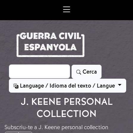
Vés al contingut
Cerca
Cerca
Language / Idioma del texto / Langue
J. KEENE PERSONAL
COLLECTION
Subscriu-te a J. Keene personal collection