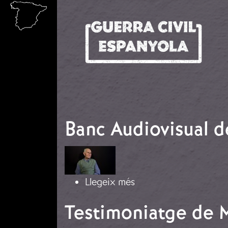
Vés al contingut
Banc Audiovisual 
Imatge
sobre Banc Audiovisua
Llegeix més
Testimoniatge de 