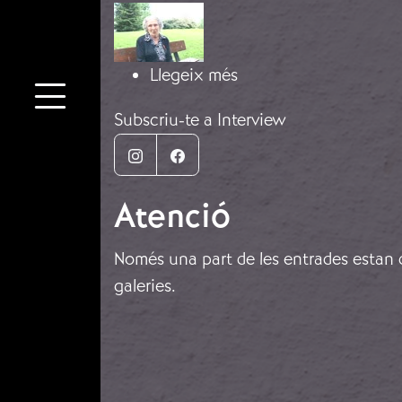
Imatge
sobre Testimoniatge 
Llegeix més
Subscriu-te a Interview
Instagram
Facebook
Atenció
Només una part de les entrades estan di
galeries.