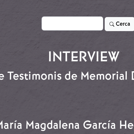
Cerca
Cerca
INTERVIEW
de Testimonis de Memorial
l de Testimonis de Memorial Democrátic
María Magdalena García H