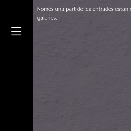
Només una part de les entrades estan di
galeries.