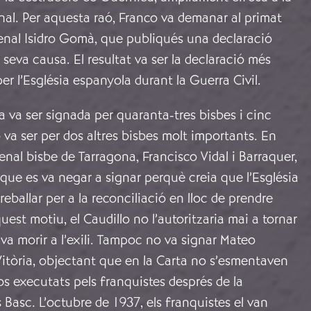
al. Per aquesta raó, Franco va demanar al primat
denal Isidro Gomà, que publiqués una declaració
 seva causa. El resultat va ser la declaració més
per l’Església espanyola durant la Guerra Civil.
va va ser signada per quaranta-tres bisbes i cinc
o va ser per dos altres bisbes molt importants. En
denal bisbe de Tarragona, Francisco Vidal i Barraquer,
 que es va negar a signar perquè creia que l’Església
eballar per a la reconciliació en lloc de prendre
quest motiu, el Caudillo no l’autoritzaria mai a tornar
i va morir a l’exili. Tampoc no va signar Mateo
itòria, objectant que en la Carta no s’esmentaven
os executats pels franquistes després de la
 Basc. L’octubre de 1937, els franquistes el van