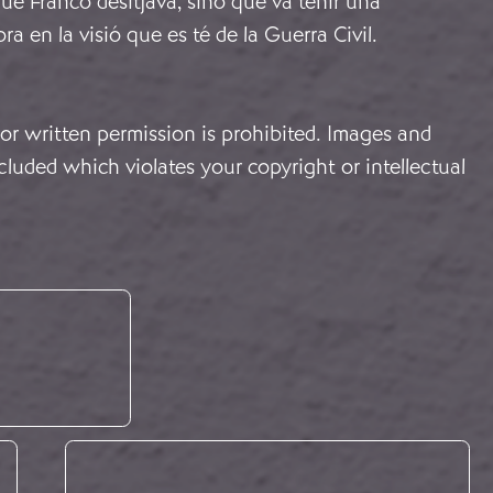
ue Franco desitjava, sinó que va tenir una
a en la visió que es té de la Guerra Civil.
or written permission is prohibited. Images and
cluded which violates your copyright or intellectual