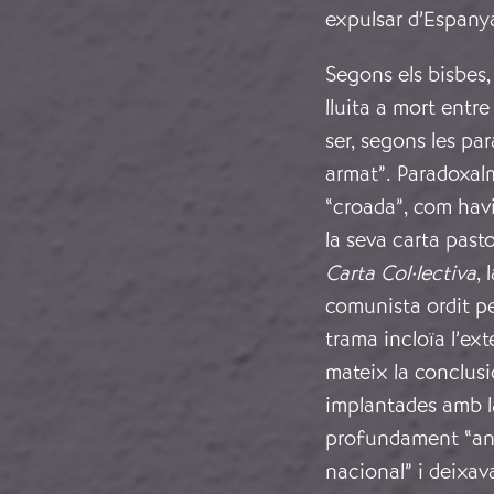
expulsar d’Espany
Segons els bisbes,
lluita a mort entre 
ser, segons les pa
armat”. Paradoxalm
“croada”, com havi
la seva carta past
Carta Col·lectiva
,
comunista ordit pe
trama incloïa l’ext
mateix la conclusi
implantades amb l
profundament “anti
nacional” i deixav