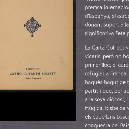
premsa internacion
d’Espanya, el car
donant suport a la
significativa feta 
La Carta Col·lecti
vicaris, però no h
primer lloc, el car
refugiat a França,
hagués hagut de tr
partit i que, per a
a la seva diòcesi, 
Múgica, bisbe de V
els capellans basc
conquesta del País