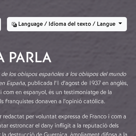
Language / Idioma del texto / Langue
A PARLA
 de los obispos españoles a los obispos del mundo
 en España
, publicada l’1 d’agost de 1937 en anglès,
ixí com en espanyol, és un testimoniatge de la
s franquistes donaven a l’opinió catòlica.
 redactat per voluntat expressa de Franco i com a
ntar estroncar el dany infligit a la reputació dels
r la destrucció de Guernica, àmpliament difosa a la