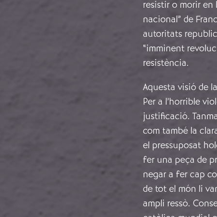
resistir o morir e
nacional” de Fran
autoritats republi
“imminent revoluc
resistència.
Aquesta visió de l
Per a l’horrible v
justificació. Tanm
com també la clara
el pressuposat hol
fer una peça de pr
negar a fer cap c
de tot el món li va
ampli ressò. Cons