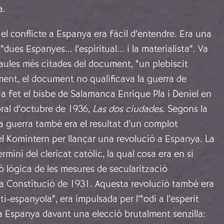
a.
 el conflicte a Espanya era fàcil d’entendre. Era una
“dues Espanyes... l’espiritual... i la materialista”. Va
raules més citades del document, “un plebiscit
ent, el document no qualificava la guerra de
a fet el bisbe de Salamanca Enrique Pla i Deniel en
oral d’octubre de 1936,
Las dos ciudades
. Segons la
 la guerra també era el resultat d’un complot
l Komintern per llançar una revolució a Espanya. La
ermini del clericat catòlic, la qual cosa era en si
ó lògica de les mesures de secularització
a Constitució de 1931. Aquesta revolució també era
-espanyola”, era impulsada per l’“odi a l’esperit
a Espanya davant una elecció brutalment senzilla: