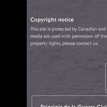
Copyright notice
This site is protected by Canadian and
media are used with permission of the 
property rights, please
contact us
.
Principis de la Guerra Civil