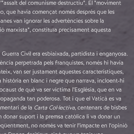
n l’“assalt del comunisme destructiu”. El “moviment
co, que havia començat només després que les
canes van ignorar les advertències sobre la
ió marxista”, constituïa precisament aquesta
a Guerra Civil era esbiaixada, partidista i enganyosa.
iolència perpetrada pels franquistes, només hi havia
ateix, van ser justament aquestes característiques,
 història en blanc i negre que narrava, incloent-hi
ocaust de què va ser víctima l’Església, que en va
opaganda tan poderosa. Tot i que el Vaticà es va
omentari de la
Carta Col·lectiva
, centenars de bisbes
n donar suport i la premsa catòlica li va donar un
eqüentment, no només va tenir l’impacte en l’opinió