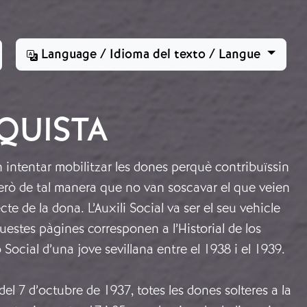
Language / Idioma del texto / Langue
NQUISTA
n intentar mobilitzar les dones perquè contribuïssin
, però de tal manera que no van soscavar el que veien
te de la dona. L’Auxili Social va ser el seu vehicle
estes pàgines corresponen a l’Historial de los
 Social d’una jove sevillana entre el 1938 i el 1939.
el 7 d’octubre de 1937, totes les dones solteres a la