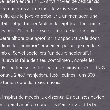
e tenien entre 17 i 35 anys havien de dedicar sis
o remunerats a un o més de varis Serveis socials.
ns diu que la jove va treballar a un menjador, una
ital. L’objectiu era “aplicar les aptituds femenines
lors produïts en la present lluita i de les angoixes
guerra alhora que aprofitar la capacitat de la dona
 clima de germanor” proclamat pel programa de la
mb el Servei Social era “un deure nacional”, i,
itzava la falta dels seu compliment, només les
fet podien sol·licitar llocs a l’administració. El 1939,
stionava 2.487 menjadors, 1.561 cuines i uns 300
e tenien cura de mares i nens.
 inspirar de models ja existents. Els carlistes havien
ia organització de dones, les Margaritas, el 1919,