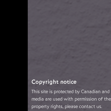
Copyright notice
This site is protected by Canadian and
media are used with permission of the 
property rights, please
contact us
.