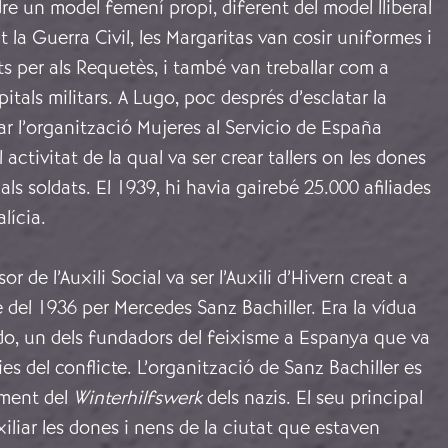
dre un model femení propi, diferent del model lliberal
 la Guerra Civil, les Margaritas van cosir uniformes i
nts per als Requetès, i també van treballar com a
itals militars. A Lugo, poc després d’esclatar la
ar l’organització Mujeres al Servicio de España
 activitat de la qual va ser crear tallers on les dones
als soldats. El 1939, hi havia gairebé 25.000 afiliades
lícia.
or de l’Auxili Social va ser l’Auxili d’Hivern creat a
e del 1936 per Mercedes Sanz Bachiller. Era la vídua
, un dels fundadors del feixisme a Espanya que va
ies del conflicte. L’organització de Sanz Bachiller es
ament del
Winterhilfswerk
dels nazis. El seu principal
xiliar les dones i nens de la ciutat que estaven