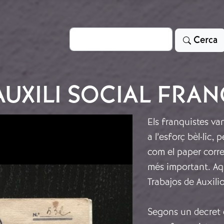
Cerca
Cerca
'AUXILI SOCIAL FRA
Els franquistes va
a l’esforç bèl·lic
com el paper correc
més important. Aqu
Trabajos de Auxilio
Segons un decret d