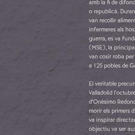
amb la fi de difon
o republicà. Durant
van recollir alime
infermeres als hosp
guerra, es va fund
(MSE), la principal
van cosir roba per 
a 125 pobles de Ga
El veritable precurs
Valladolid l’octubr
d’Onésimo Redondo
morir els primers d
va inspirar direct
objectiu va ser au