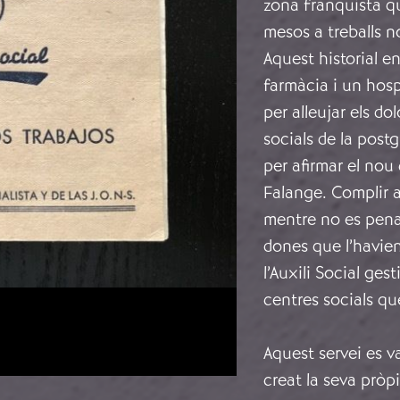
zona franquista qu
mesos a treballs n
Aquest historial e
farmàcia i un hosp
per alleujar els do
socials de la post
per afirmar el nou
Falange. Complir a
mentre no es penal
dones que l’havien 
l’Auxili Social ge
centres socials qu
Aquest servei es va
creat la seva pròp