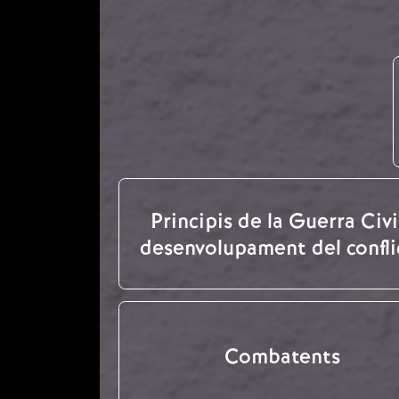
Principis de la Guerra Civil
desenvolupament del confli
Combatents