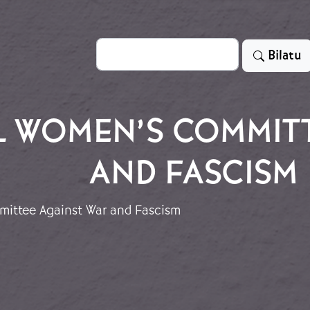
Bilatu
Bilatu
L WOMEN’S COMMITT
AND FASCISM
mittee Against War and Fascism