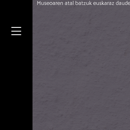
Museoaren atal batzuk euskaraz daude 