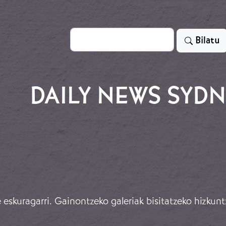
Bilatu
Bilatu
DAILY NEWS SYD
eskuragarri. Gainontzeko galeriak bisitatzeko hizkunt