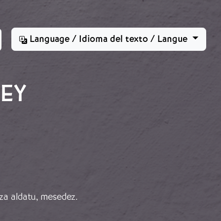
Language / Idioma del texto / Langue
NEY
za aldatu, mesedez.