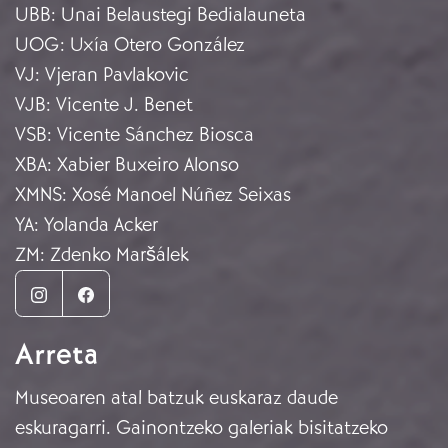
UBB
:
Unai Belaustegi Bedialauneta
UOG
:
Uxía Otero González
VJ
:
Vjeran Pavlakovic
VJB
:
Vicente J. Benet
VSB
:
Vicente Sánchez Biosca
XBA
:
Xabier Buxeiro Alonso
XMNS
:
Xosé Manoel Núñez Seixas
YA
:
Yolanda Acker
ZM
:
Zdenko Maršálek
Instagram
Facebook
Arreta
Museoaren atal batzuk euskaraz daude
eskuragarri. Gainontzeko galeriak bisitatzeko