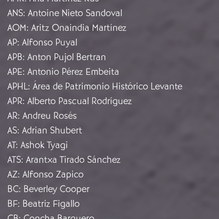
ANS
:
Antoine Nieto Sandoval
AOM
:
Aritz Onaindia Martínez
AP
:
Alfonso Puyal
APB
:
Anton Pujol Bertran
APE
:
Antonio Pérez Embeita
APHL
:
Área de Patrimonio Histórico Levante
APR
:
Alberto Pascual Rodríguez
AR
:
Andreu Rosés
AS
:
Adrian Shubert
AT
:
Ashok Tyagi
ATS
:
Arantxa Tirado Sánchez
AZ
:
Alfonso Zapico
BC
:
Beverley Cooper
BF
:
Beatriz Figallo
CB
:
Concha Barquero