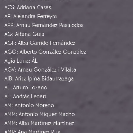
ACS
:
Adriana Casas
AF
:
Alejandra Ferreyra
AFP
:
Arnau Fernández Pasalodos
AG
:
Aitana Guia
AGF
:
Alba Garrido Fernández
AGG
:
Alberto González González
Àgia Luna
:
ÀL
AGV
:
Arnau González i Vilalta
AIB
:
Aritz Ipiña Bidaurrazaga
AL
:
Arturo Lozano
AL
:
András Lénárt
AM
:
Antonio Moreno
AMM
:
Antonio Míguez Macho
AMM
:
Alba Martínez Martínez
AMR
:
Ana Martínez Rus