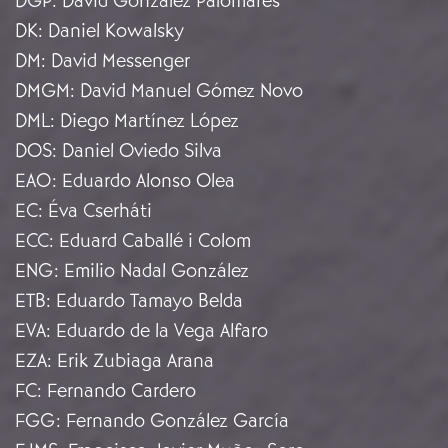
DGP
:
David González Palomares
DK
:
Daniel Kowalsky
DM
:
David Messenger
DMGM
:
David Manuel Gómez Novo
DML
:
Diego Martínez López
DOS
:
Daniel Oviedo Silva
EAO
:
Eduardo Alonso Olea
EC
:
Éva Cserháti
ECC
:
Eduard Caballé i Colom
ENG
:
Emilio Nadal González
ETB
:
Eduardo Tamayo Belda
EVA
:
Eduardo de la Vega Alfaro
EZA
:
Erik Zubiaga Arana
FC
:
Fernando Cardero
FGG
:
Fernando González García