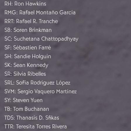
RH
:
Ron Hawkins
RMG
:
Rafael Montaño García
RRT
:
Rafael R. Tranche
SB
:
Soren Brinkman
SC
:
Suchetana Chattopadhyay
SF
:
Sébastien Farré
SH
:
Sandie Holguín
SK
:
Sean Kennedy
SR
:
Silvia Ribelles
SRL
:
Sofía Rodríguez López
SVM
:
Sergio Vaquero Martínez
SY
:
Steven Yuen
TB
:
Tom Buchanan
TDS
:
Thanasis D. Sfikas
TTR
:
Teresita Torres Rivera