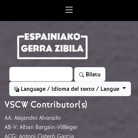
Skip to main content
Bilatu
Bilatu
Language / Idioma del texto / Langue
VSCW Contributor(s)
AA
:
Alejandro Alvarado
AB-V
:
Alban Bargain-Villléger
ACG
:
Antoni Cisteró García