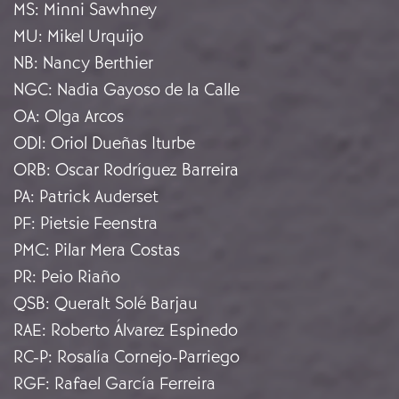
MS
:
Minni Sawhney
MU
:
Mikel Urquijo
NB
:
Nancy Berthier
NGC
:
Nadia Gayoso de la Calle
OA
:
Olga Arcos
ODI
:
Oriol Dueñas Iturbe
ORB
:
Oscar Rodríguez Barreira
PA
:
Patrick Auderset
PF
:
Pietsie Feenstra
PMC
:
Pilar Mera Costas
PR
:
Peio Riaño
QSB
:
Queralt Solé Barjau
RAE
:
Roberto Álvarez Espinedo
RC-P
:
Rosalía Cornejo-Parriego
RGF
:
Rafael García Ferreira