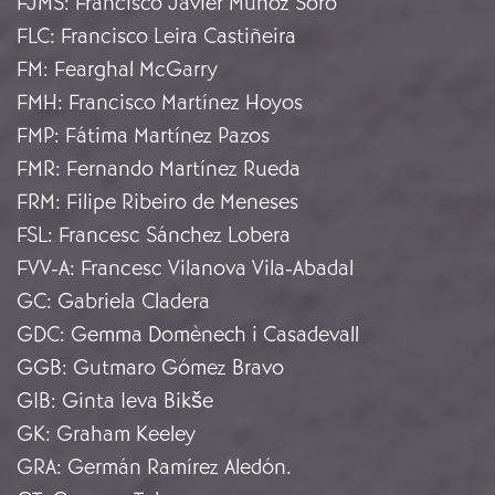
FJMS
:
Francisco Javier Muñoz Soro
FLC
:
Francisco Leira Castiñeira
FM
:
Fearghal McGarry
FMH
:
Francisco Martínez Hoyos
FMP
:
Fátima Martínez Pazos
FMR
:
Fernando Martínez Rueda
FRM
:
Filipe Ribeiro de Meneses
FSL
:
Francesc Sánchez Lobera
FVV-A
:
Francesc Vilanova Vila-Abadal
GC
:
Gabriela Cladera
GDC
:
Gemma Domènech i Casadevall
GGB
:
Gutmaro Gómez Bravo
GIB
:
Ginta Ieva Bikše
GK
:
Graham Keeley
GRA
:
Germán Ramírez Aledón.