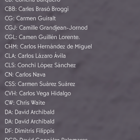
CBB
:
Carles Brasó Broggi
CG
:
Carmen Guiralt
CGJ
:
Camille Grandjean-Jornod
CGL
:
Camen Guillén Lorente.
CHM
:
Carlos Hernández de Miguel
CLA
:
Carlos Lázaro Ávila
CLS
:
Conchi López Sánchez
CN
:
Carlos Nava
CSS
:
Carmen Suárez Suárez
CVH
:
Carlos Vega Hidalgo
CW
:
Chris Waite
DA
:
David Archibald
DA
:
David Archibald
DF
:
Dimitris Filippis