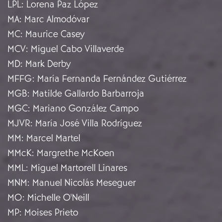
LPL
:
Lorena Paz López
MA
:
Marc Almodóvar
MC
:
Maurice Casey
MCV
:
Miguel Cabo Villaverde
MD
:
Mark Derby
MFFG
:
María Fernanda Fernández Gutiérrez
MGB
:
Matilde Gallardo Barbarroja
MGC
:
Mariano González Campo
MJVR
:
María José Villa Rodríguez
MM
:
Marcel Martel
MMcK
:
Margrethe McKoen
MML
:
Miguel Martorell Linares
MNM
:
Manuel Nicolás Meseguer
MO
:
Michelle O'Neill
MP
:
Moises Prieto