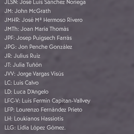
JLSN
:
José Luis Sánchez Noriega
JM
:
John McGrath
JMHR
:
José Mª Hermoso Rivero
JMTh
:
Joan Maria Thomàs
JPF
:
Josep Puigsech Farràs
JPG
:
Jon Penche González
JR
:
Julius Ruiz
JT
:
Julia Tuñón
JVV
:
Jorge Vargas Visús
LC
:
Luis Calvo
LD
:
Luca D'Angelo
LFC-V
:
Luis Fermin Capitan-Vallvey
LFP
:
Lourenzo Fernández Prieto
LH
:
Loukianos Hassiotis
LLG
:
Lidia López Gómez.