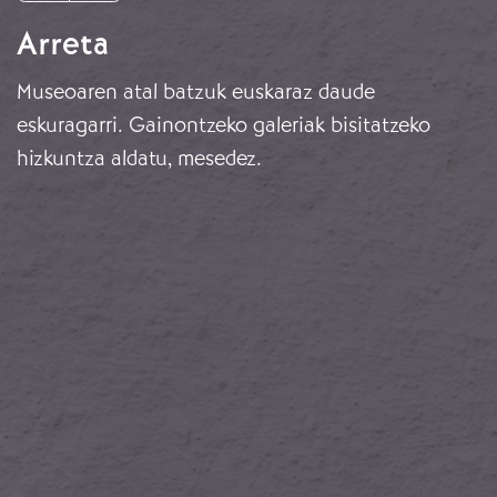
Arreta
Museoaren atal batzuk euskaraz daude
eskuragarri. Gainontzeko galeriak bisitatzeko
hizkuntza aldatu, mesedez.