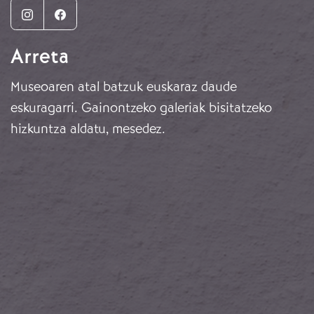
Instagram
Facebook
Arreta
Museoaren atal batzuk euskaraz daude
eskuragarri. Gainontzeko galeriak bisitatzeko
hizkuntza aldatu, mesedez.