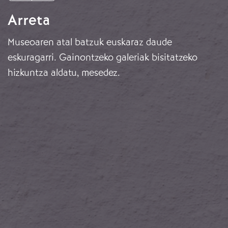
Arreta
Museoaren atal batzuk euskaraz daude
eskuragarri. Gainontzeko galeriak bisitatzeko
hizkuntza aldatu, mesedez.