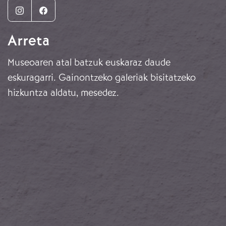
Instagram
Facebook
Arreta
Museoaren atal batzuk euskaraz daude
eskuragarri. Gainontzeko galeriak bisitatzeko
hizkuntza aldatu, mesedez.