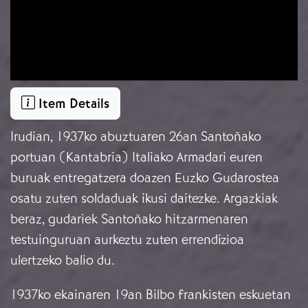
Item Details
Irudian, 1937ko abuztuaren 26an Santoñako
portuan (Kantabria) Italiako Armadari euren
buruak entregatzera doazen Euzko Gudarostea
osatu zuten soldaduak ikusi daitezke. Argazkiak
beraz, gudariek Santoñako hitzarmenaren
testuinguruan aurkeztu zuten errendizioa
ulertzeko balio du.
1937ko ekainaren 19an Bilbo frankisten eskuetan