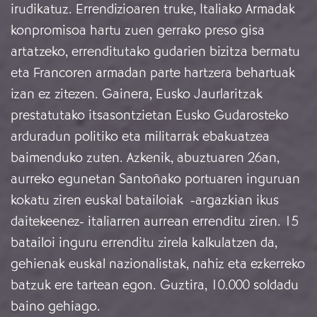
irudikatuz. Errendizioaren truke, Italiako Armadak
konpromisoa hartu zuen gerrako preso gisa
artatzeko, errenditutako gudarien bizitza bermatu
eta Francoren armadan parte hartzera behartuak
izan ez zitezen. Gainera, Eusko Jaurlaritzak
prestatutako itsasontzietan Eusko Gudarosteko
arduradun politiko eta militarrak ebakuatzea
baimenduko zuten. Azkenik, abuztuaren 26an,
aurreko egunetan Santoñako portuaren inguruan
kokatu ziren euskal batailoiak -argazkian ikus
daitekeenez- italiarren aurrean errenditu ziren. 15
batailoi inguru errenditu zirela kalkulatzen da,
gehienak euskal nazionalistak, nahiz eta ezkerreko
batzuk ere tartean egon. Guztira, 10.000 soldadu
baino gehiago.