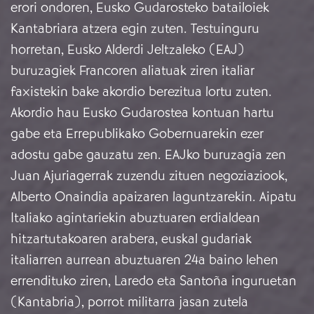
erori ondoren, Eusko Gudarosteko batailoiek
Kantabriara atzera egin zuten. Testuinguru
horretan, Eusko Alderdi Jeltzaleko (EAJ)
buruzagiek Francoren aliatuak ziren italiar
faxistekin bake akordio berezitua lortu zuten.
Akordio hau Eusko Gudarostea kontuan hartu
gabe eta Errepublikako Gobernuarekin ezer
adostu gabe gauzatu zen. EAJko buruzagia zen
Juan Ajuriagerrak zuzendu zituen negoziaziook,
Alberto Onaindia apaizaren laguntzarekin. Aipatu
Italiako agintariekin abuztuaren erdialdean
hitzartutakoaren arabera, euskal gudariak
italiarren aurrean abuztuaren 24a baino lehen
errendituko ziren, Laredo eta Santoña inguruetan
(Kantabria), porrot militarra jasan zutela