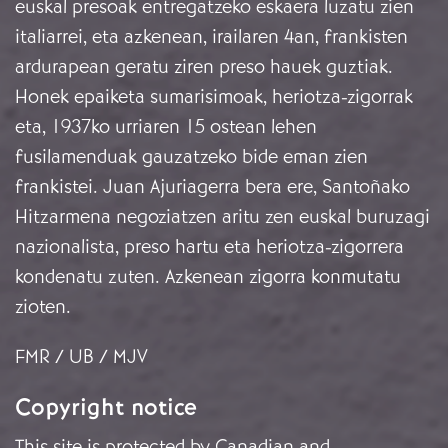
euskal presoak entregatzeko eskaera luzatu zien
italiarrei, eta azkenean, irailaren 4an, frankisten
ardurapean geratu ziren preso hauek guztiak.
Honek epaiketa sumarisimoak, heriotza-zigorrak
eta, 1937ko urriaren 15 ostean lehen
fusilamenduak gauzatzeko bide eman zien
frankistei. Juan Ajuriagerra bera ere, Santoñako
Hitzarmena negoziatzen aritu zen euskal buruzagi
nazionalista, preso hartu eta heriotza-zigorrera
kondenatu zuten. Azkenean zigorra konmutatu
zioten.
FMR / UB / MJV
Copyright notice
This site is protected by Canadian and