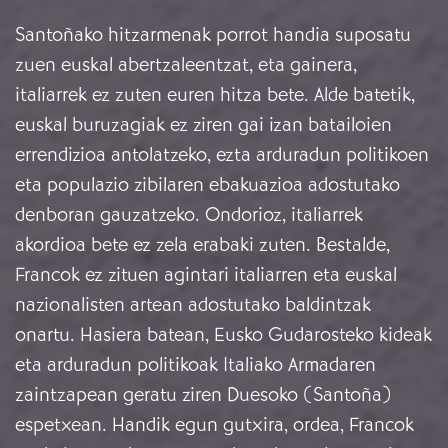
Santoñako hitzarmenak porrot handia suposatu
zuen euskal abertzaleentzat, eta gainera,
italiarrek ez zuten euren hitza bete. Alde batetik,
euskal buruzagiak ez ziren gai izan batailoien
errendizioa antolatzeko, ezta arduradun politikoen
eta populazio zibilaren ebakuazioa adostutako
denboran gauzatzeko. Ondorioz, italiarrek
akordioa bete ez zela erabaki zuten. Bestalde,
Francok ez zituen agintari italiarren eta euskal
nazionalisten artean adostutako baldintzak
onartu. Hasiera batean, Eusko Gudarosteko kideak
eta arduradun politikoak Italiako Armadaren
zaintzapean geratu ziren Duesoko (Santoña)
espetxean. Handik egun gutxira, ordea, Francok