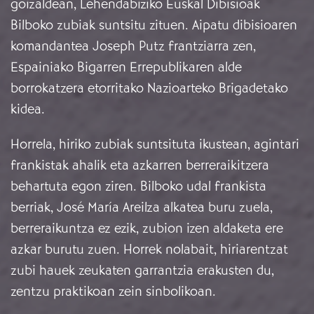
goizaldean, Lehendabiziko Euskal Dibisioak
Bilboko zubiak suntsitu zituen. Aipatu dibisioaren
komandantea Joseph Putz frantziarra zen,
Espainiako Bigarren Errepublikaren alde
borrokatzera etorritako Nazioarteko Brigadetako
kidea.
Horrela, hiriko zubiak suntsituta ikustean, agintari
frankistak ahalik eta azkarren berreraikitzera
behartuta egon ziren. Bilboko udal frankista
berriak, José María Areilza alkatea buru zuela,
berreraikuntza ez ezik, zubion izen aldaketa ere
azkar burutu zuen. Horrek nolabait, hiriarentzat
zubi hauek zeukaten garrantzia erakusten du,
zentzu praktikoan zein sinbolikoan.