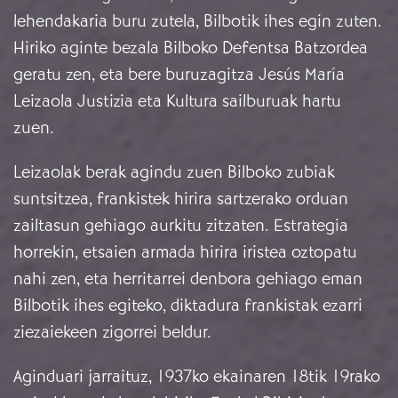
lehendakaria buru zutela, Bilbotik ihes egin zuten.
Hiriko aginte bezala Bilboko Defentsa Batzordea
geratu zen, eta bere buruzagitza Jesús María
Leizaola Justizia eta Kultura sailburuak hartu
zuen.
Leizaolak berak agindu zuen Bilboko zubiak
suntsitzea, frankistek hirira sartzerako orduan
zailtasun gehiago aurkitu zitzaten. Estrategia
horrekin, etsaien armada hirira iristea oztopatu
nahi zen, eta herritarrei denbora gehiago eman
Bilbotik ihes egiteko, diktadura frankistak ezarri
ziezaiekeen zigorrei beldur.
Aginduari jarraituz, 1937ko ekainaren 18tik 19rako