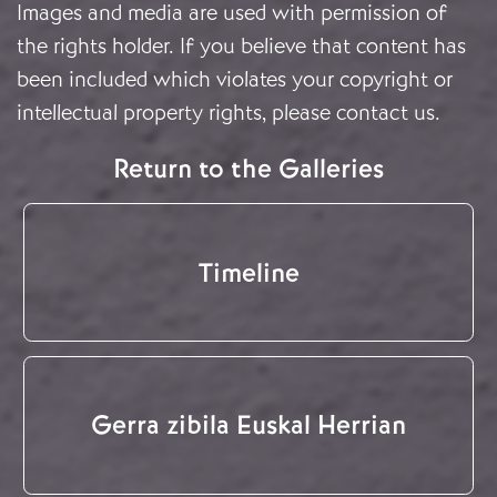
Images and media are used with permission of
the rights holder. If you believe that content has
been included which violates your copyright or
intellectual property rights, please
contact us
.
Return to the Galleries
Timeline
Gerra zibila Euskal Herrian