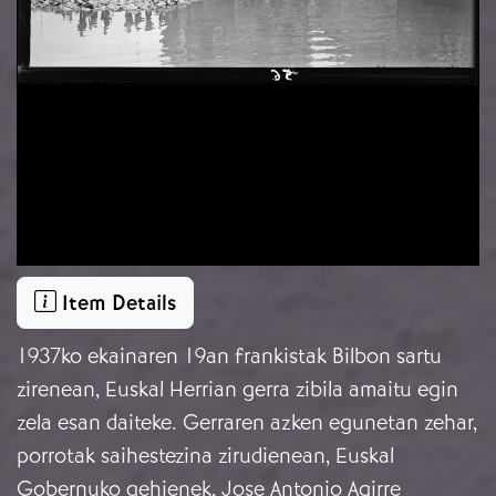
Item Details
1937ko ekainaren 19an frankistak Bilbon sartu
zirenean, Euskal Herrian gerra zibila amaitu egin
zela esan daiteke. Gerraren azken egunetan zehar,
porrotak saihestezina zirudienean, Euskal
Gobernuko gehienek, Jose Antonio Agirre