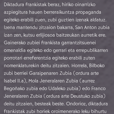
Diktadura frankistak beraz, hiriko oinarrizko
azpiegitura hauen berreraikuntza propaganda
egiteko erabili zuen, zubi guztien izenak aldatuz.
Izena mantendu zitzaion bakarra, San Anton zubia
izan zen, kutsu erlijiosoa baitzeukan aurretik ere.
Gainerako zubiei frankista garrantzitsuenei
omenaldia egiteko edo gerrari eta errepublikarren
porrotari erreferentzia egiteko erabili zuten
nomenklaturekin deitu zitzaien. Horrela, Bilboko
zubi berriei Garaipenaren Zubia (ordura arte
Isabel II.a), Mola Jeneralaren Zubia (aurrez
Begoñako zubia edo Udaleko zubia) edo Franco
Jeneralaren Zubia (ordura arte Deustuko zubia)
deitu zitzaien, besteak beste. Ondorioz, diktadura
frankistak zubi horiek oroimenerako leku bihurtu