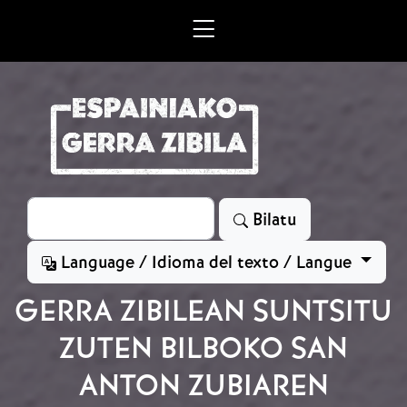
Skip to main content
Bilatu
Bilatu
Language / Idioma del texto / Langue
GERRA ZIBILEAN SUNTSITU
ZUTEN BILBOKO SAN
ANTON ZUBIAREN