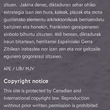
zituen. Jakina denez, diktaduran zehar ohiko
estrategia izan zen hura, kaleak, plazak eta mota
guztietako elementu arkitektonikoak berrizendatu
baitziren eta honekin, frankisten garaipenaren
sinbolo bihurtu zituzten. Aldi berean, diktadurak
iraun bitartean, herritarrei Espainiako Gerra
Zibilean irabazlea nor izan zen eta nor galtzaile
egunero gogorarazi zitzaien.
APE / UB/ MJV
Copyright notice
This site is protected by Canadian and
International copyright law. Reproduction
without prior written permission is prohibited.