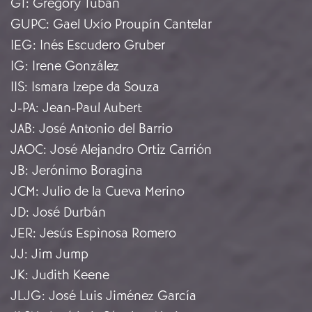
GT
:
Gregory Tuban
GUPC
:
Gael Uxío Proupín Cantelar
IEG
:
Inés Escudero Gruber
IG
:
Irene González
IIS
:
Ismara Izepe da Souza
J-PA
:
Jean-Paul Aubert
JAB
:
José Antonio del Barrio
JAOC
:
José Alejandro Ortiz Carrión
JB
:
Jerónimo Boragina
JCM
:
Julio de la Cueva Merino
JD
:
José Durbán
JER
:
Jesús Espìnosa Romero
JJ
:
Jim Jump
JK
:
Judith Keene
JLJG
:
José Luis Jiménez García