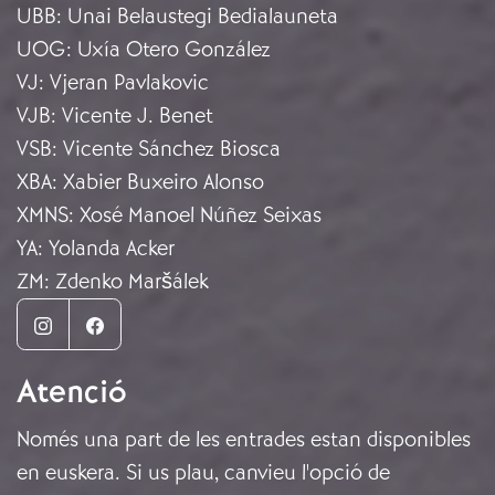
UBB
:
Unai Belaustegi Bedialauneta
UOG
:
Uxía Otero González
VJ
:
Vjeran Pavlakovic
VJB
:
Vicente J. Benet
VSB
:
Vicente Sánchez Biosca
XBA
:
Xabier Buxeiro Alonso
XMNS
:
Xosé Manoel Núñez Seixas
YA
:
Yolanda Acker
ZM
:
Zdenko Maršálek
Instagram
Facebook
Atenció
Només una part de les entrades estan disponibles
en euskera. Si us plau, canvieu l'opció de