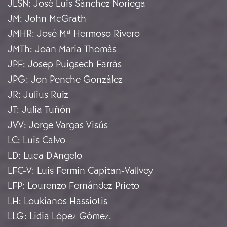
JLSN
:
José Luis Sánchez Noriega
JM
:
John McGrath
JMHR
:
José Mª Hermoso Rivero
JMTh
:
Joan Maria Thomàs
JPF
:
Josep Puigsech Farràs
JPG
:
Jon Penche González
JR
:
Julius Ruiz
JT
:
Julia Tuñón
JVV
:
Jorge Vargas Visús
LC
:
Luis Calvo
LD
:
Luca D'Angelo
LFC-V
:
Luis Fermin Capitan-Vallvey
LFP
:
Lourenzo Fernández Prieto
LH
:
Loukianos Hassiotis
LLG
:
Lidia López Gómez.