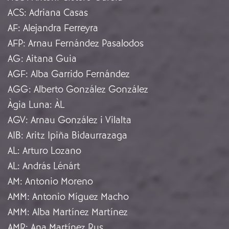
ACS
:
Adriana Casas
AF
:
Alejandra Ferreyra
AFP
:
Arnau Fernández Pasalodos
AG
:
Aitana Guia
AGF
:
Alba Garrido Fernández
AGG
:
Alberto González González
Àgia Luna
:
ÀL
AGV
:
Arnau González i Vilalta
AIB
:
Aritz Ipiña Bidaurrazaga
AL
:
Arturo Lozano
AL
:
András Lénárt
AM
:
Antonio Moreno
AMM
:
Antonio Míguez Macho
AMM
:
Alba Martínez Martínez
AMR
:
Ana Martínez Rus