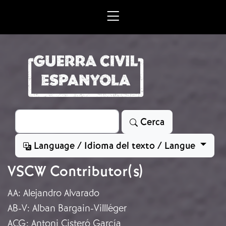
Vés al contingut
Cerca
Cerca
Language / Idioma del texto / Langue
VSCW Contributor(s)
AA
:
Alejandro Alvarado
AB-V
:
Alban Bargain-Villléger
ACG
:
Antoni Cisteró García