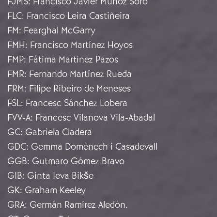
FJMS
:
Francisco Javier Muñoz Soro
FLC
:
Francisco Leira Castiñeira
FM
:
Fearghal McGarry
FMH
:
Francisco Martínez Hoyos
FMP
:
Fátima Martínez Pazos
FMR
:
Fernando Martínez Rueda
FRM
:
Filipe Ribeiro de Meneses
FSL
:
Francesc Sánchez Lobera
FVV-A
:
Francesc Vilanova Vila-Abadal
GC
:
Gabriela Cladera
GDC
:
Gemma Domènech i Casadevall
GGB
:
Gutmaro Gómez Bravo
GIB
:
Ginta Ieva Bikše
GK
:
Graham Keeley
GRA
:
Germán Ramírez Aledón.