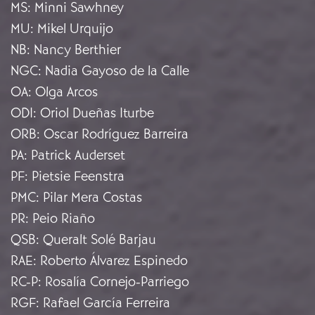
MS
:
Minni Sawhney
MU
:
Mikel Urquijo
NB
:
Nancy Berthier
NGC
:
Nadia Gayoso de la Calle
OA
:
Olga Arcos
ODI
:
Oriol Dueñas Iturbe
ORB
:
Oscar Rodríguez Barreira
PA
:
Patrick Auderset
PF
:
Pietsie Feenstra
PMC
:
Pilar Mera Costas
PR
:
Peio Riaño
QSB
:
Queralt Solé Barjau
RAE
:
Roberto Álvarez Espinedo
RC-P
:
Rosalía Cornejo-Parriego
RGF
:
Rafael García Ferreira