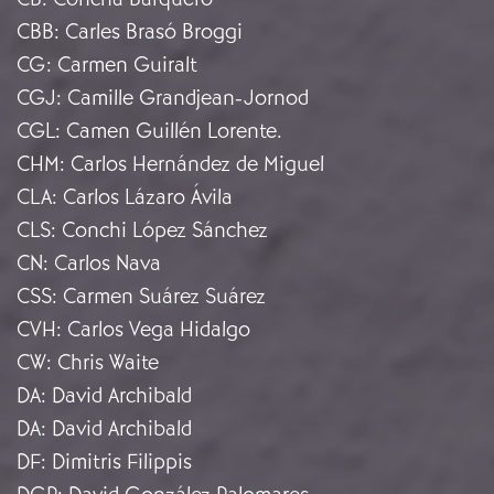
CBB
:
Carles Brasó Broggi
CG
:
Carmen Guiralt
CGJ
:
Camille Grandjean-Jornod
CGL
:
Camen Guillén Lorente.
CHM
:
Carlos Hernández de Miguel
CLA
:
Carlos Lázaro Ávila
CLS
:
Conchi López Sánchez
CN
:
Carlos Nava
CSS
:
Carmen Suárez Suárez
CVH
:
Carlos Vega Hidalgo
CW
:
Chris Waite
DA
:
David Archibald
DA
:
David Archibald
DF
:
Dimitris Filippis