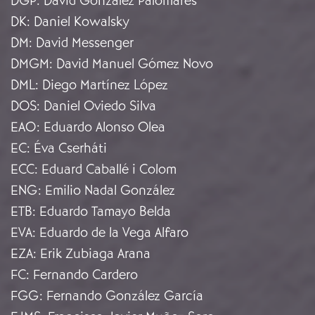
DGP
:
David González Palomares
DK
:
Daniel Kowalsky
DM
:
David Messenger
DMGM
:
David Manuel Gómez Novo
DML
:
Diego Martínez López
DOS
:
Daniel Oviedo Silva
EAO
:
Eduardo Alonso Olea
EC
:
Éva Cserháti
ECC
:
Eduard Caballé i Colom
ENG
:
Emilio Nadal González
ETB
:
Eduardo Tamayo Belda
EVA
:
Eduardo de la Vega Alfaro
EZA
:
Erik Zubiaga Arana
FC
:
Fernando Cardero
FGG
:
Fernando González García