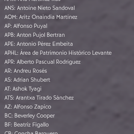
ANS
:
Antoine Nieto Sandoval
AOM
:
Aritz Onaindia Martínez
AP
:
Alfonso Puyal
APB
:
Anton Pujol Bertran
APE
:
Antonio Pérez Embeita
APHL
:
Área de Patrimonio Histórico Levante
APR
:
Alberto Pascual Rodríguez
AR
:
Andreu Rosés
AS
:
Adrian Shubert
AT
:
Ashok Tyagi
ATS
:
Arantxa Tirado Sánchez
AZ
:
Alfonso Zapico
BC
:
Beverley Cooper
BF
:
Beatriz Figallo
CB
:
Concha Barquero