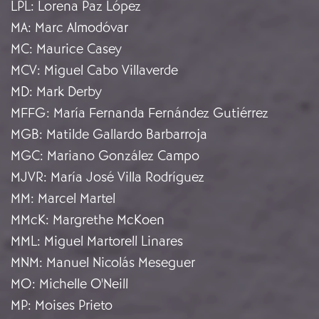
LPL
:
Lorena Paz López
MA
:
Marc Almodóvar
MC
:
Maurice Casey
MCV
:
Miguel Cabo Villaverde
MD
:
Mark Derby
MFFG
:
María Fernanda Fernández Gutiérrez
MGB
:
Matilde Gallardo Barbarroja
MGC
:
Mariano González Campo
MJVR
:
María José Villa Rodríguez
MM
:
Marcel Martel
MMcK
:
Margrethe McKoen
MML
:
Miguel Martorell Linares
MNM
:
Manuel Nicolás Meseguer
MO
:
Michelle O'Neill
MP
:
Moises Prieto