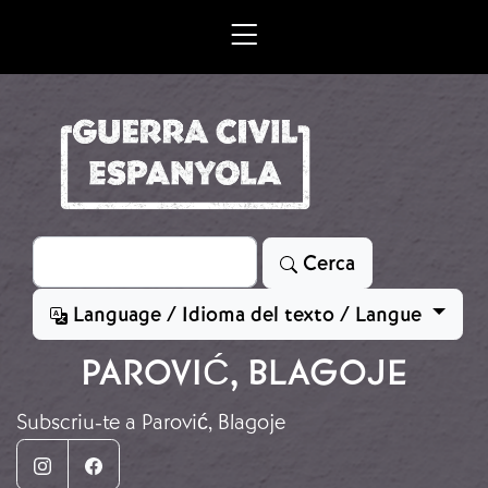
Vés al contingut
Cerca
Cerca
Language / Idioma del texto / Langue
PAROVIĆ, BLAGOJE
Subscriu-te a Parović, Blagoje
Instagram
Facebook