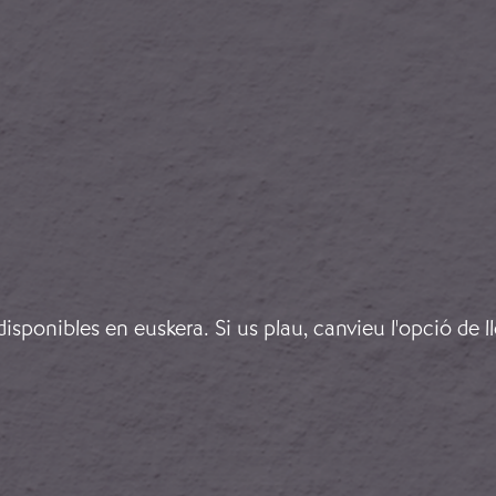
l Comitè Central de Milícies Antifeixistes
sponibles en euskera. Si us plau, canvieu l'opció de l