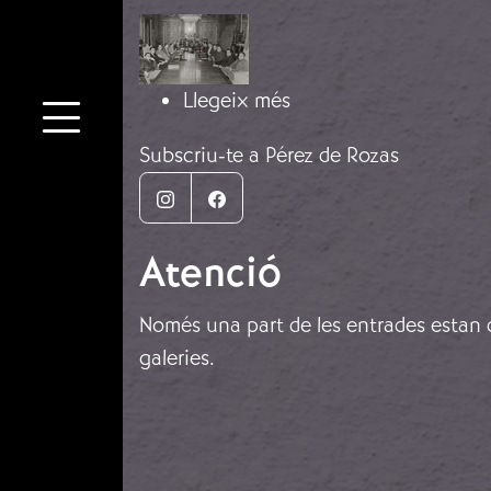
Imatge
sobre Primer reunió de
Llegeix més
Subscriu-te a Pérez de Rozas
Instagram
Facebook
Atenció
Només una part de les entrades estan di
galeries.