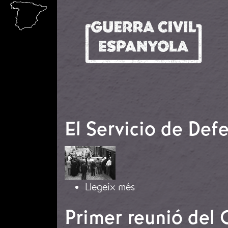
Vés al contingut
El Servicio de Def
Imatge
sobre El Servicio de D
Llegeix més
Primer reunió del 