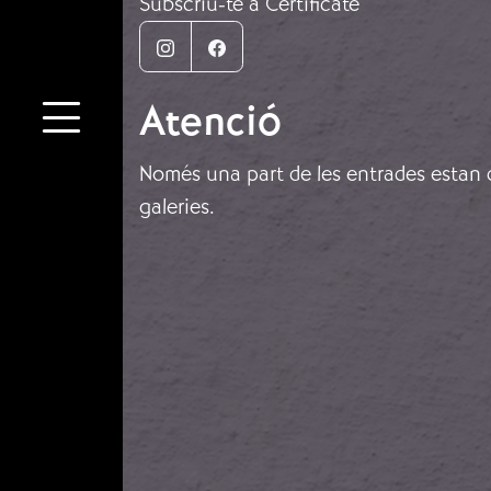
Subscriu-te a Certificate
Instagram
Facebook
Atenció
Només una part de les entrades estan di
galeries.