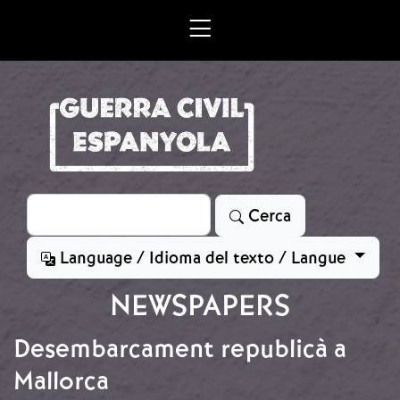
Vés al contingut
Cerca
Cerca
Language / Idioma del texto / Langue
NEWSPAPERS
Desembarcament republicà a
Mallorca