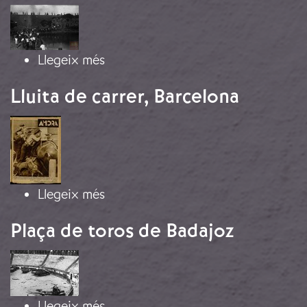
Imatge
sobre Desembarcament republicà a
Llegeix més
Lluita de carrer, Barcelona
Imatge
sobre Lluita de carrer, Barcelona
Llegeix més
Plaça de toros de Badajoz
Imatge
sobre Plaça de toros de Badajoz
Llegeix més