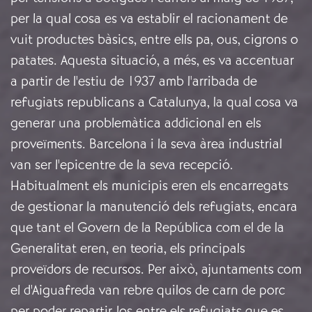
per la qual cosa es va establir el racionament de
vuit productes bàsics, entre ells pa, ous, cigrons o
patates. Aquesta situació, a més, es va accentuar
a partir de l'estiu de 1937 amb l'arribada de
refugiats republicans a Catalunya, la qual cosa va
generar una problemàtica addicional en els
proveïments. Barcelona i la seva àrea industrial
van ser l'epicentre de la seva recepció.
Habitualment els municipis eren els encarregats
de gestionar la manutenció dels refugiats, encara
que tant el Govern de la República com el de la
Generalitat eren, en teoria, els principals
proveïdors de recursos. Per això, ajuntaments com
el d'Aiguafreda van rebre quilos de carn de porc
per poder repartir-los entre els refugiats que es