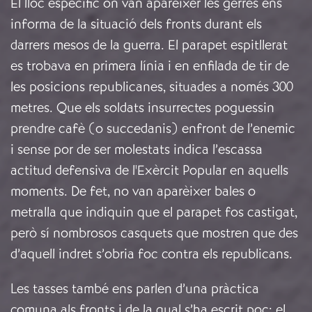
El lloc específic on van aparèixer les gerres ens
informa de la situació dels fronts durant els
darrers mesos de la guerra. El parapet espitllerat
es trobava en primera línia i en enfilada de tir de
les posicions republicanes, situades a només 300
metres. Que els soldats insurrectes poguessin
prendre cafè (o succedanis) enfront de l’enemic
i sense por de ser molestats indica l’escassa
actitud defensiva de l'Exèrcit Popular en aquells
moments. De fet, no van aparèixer bales o
metralla que indiquin que el parapet fos castigat,
però sí nombrosos casquets que mostren que des
d’aquell indret s’obria foc contra els republicans.
Les tasses també ens parlen d’una pràctica
comuna als fronts i de la qual s’ha escrit poc: el